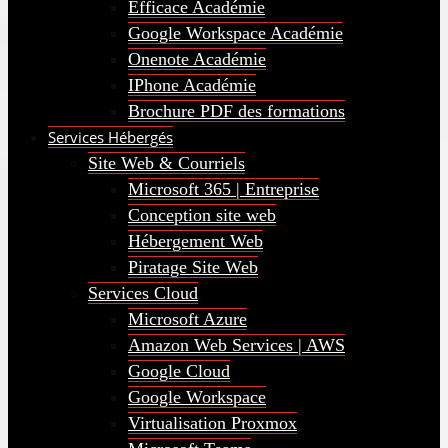
Efficace Académie
Google Workspace Académie
Onenote Académie
IPhone Académie
Brochure PDF des formations
Services Hébergés
Site Web & Courriels
Microsoft 365 | Entreprise
Conception site web
Hébergement Web
Piratage Site Web
Services Cloud
Microsoft Azure
Amazon Web Services | AWS
Google Cloud
Google Workspace
Virtualisation Proxmox