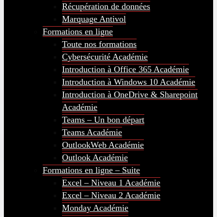
Récupération de données
Marquage Antivol
Formations en ligne
Toute nos formations
Cybersécurité Académie
Introduction à Office 365 Académie
Introduction à Windows 10 Académie
Introduction à OneDrive & Sharepoint
Académie
Teams – Un bon départ
Teams Académie
OutlookWeb Académie
Outlook Académie
Formations en ligne – Suite
Excel – Niveau 1 Académie
Excel – Niveau 2 Académie
Monday Académie