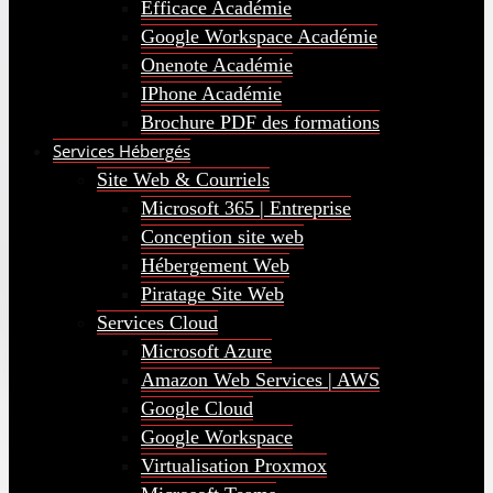
Efficace Académie
Google Workspace Académie
Onenote Académie
IPhone Académie
Brochure PDF des formations
Services Hébergés
Site Web & Courriels
Microsoft 365 | Entreprise
Conception site web
Hébergement Web
Piratage Site Web
Services Cloud
Microsoft Azure
Amazon Web Services | AWS
Google Cloud
Google Workspace
Virtualisation Proxmox