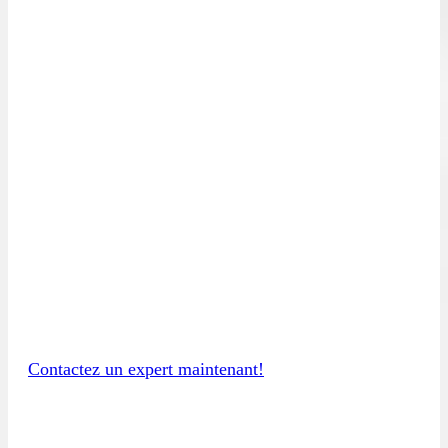
Architectures réseaux
Serveurs et systèmes d’exploitation
Infrastructures Telecom
Audit de code
Audit des processus internes
Faites auditer votre système
d’information et valider sa solidité dès
maintenant!
Contactez un expert maintenant!