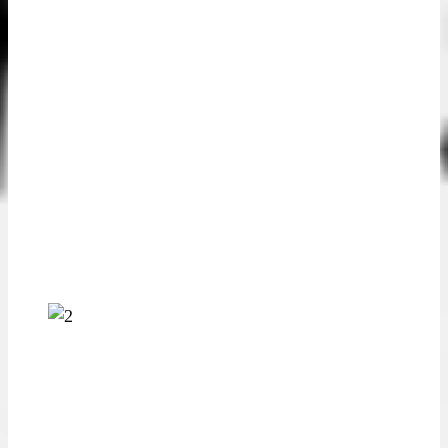
AUDIT
DE SÉCURITÉ
-
Analyses des menaces potentielles
Évaluation du niveau de sécurité
Identification des vulnérabilités
Qualification des risques
Formulaire du plan de remédiation
Mise en œuvre des remédiations
AUDIT D’INFRASTRUCTURE