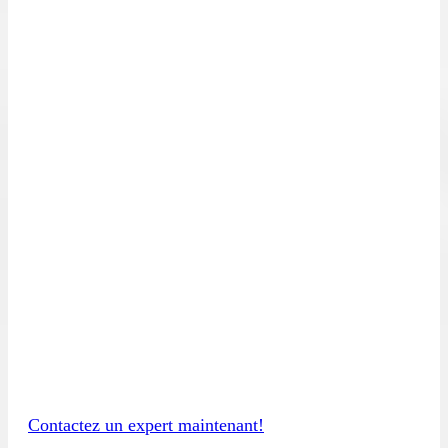
-
Architectures applicatives
Architectures réseaux
Serveurs et systèmes d’exploitation
Infrastructures Telecom
Audit de code
Audit des processus internes
Faites auditer votre système
d’information et valider sa solidité dès
maintenant!
Contactez un expert maintenant!