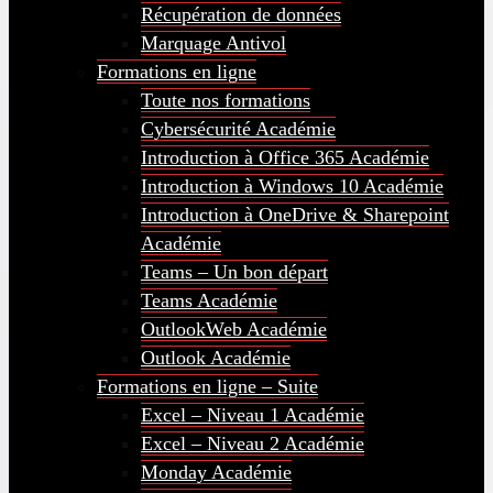
Récupération de données
Marquage Antivol
Formations en ligne
Toute nos formations
Cybersécurité Académie
Introduction à Office 365 Académie
Introduction à Windows 10 Académie
Introduction à OneDrive & Sharepoint
Académie
Teams – Un bon départ
Teams Académie
OutlookWeb Académie
Outlook Académie
Formations en ligne – Suite
Excel – Niveau 1 Académie
Excel – Niveau 2 Académie
Monday Académie