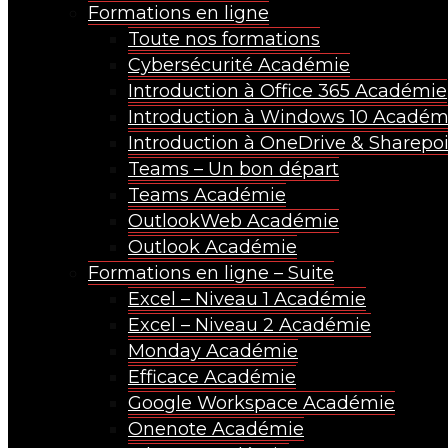
Formations en ligne
Toute nos formations
Cybersécurité Académie
Introduction à Office 365 Académie
Introduction à Windows 10 Académ
Introduction à OneDrive & Sharep
Teams – Un bon départ
Teams Académie
OutlookWeb Académie
Outlook Académie
Formations en ligne – Suite
Excel – Niveau 1 Académie
Excel – Niveau 2 Académie
Monday Académie
Efficace Académie
Google Workspace Académie
Onenote Académie