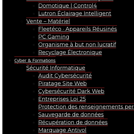
Domotique | Control4
Lutron Éclairage Intelligent
Vente – Matériel
Fleetéco · Appareils Réusinés
PC Gaming
Organisme à but non lucratif
Recyclage Électronique
Cyber & Formations
Sécurité Informatique
Audit Cybersécurité
Piratage Site Web
Cybersécurité Dark Web
Entreprises Loi 25
Protection des renseignements pe
Sauvegarde de données
Récupération de données
Marquage Antivol