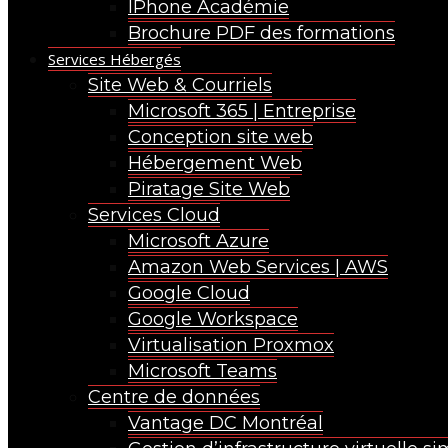
IPhone Académie
Brochure PDF des formations
Services Hébergés
Site Web & Courriels
Microsoft 365 | Entreprise
Conception site web
Hébergement Web
Piratage Site Web
Services Cloud
Microsoft Azure
Amazon Web Services | AWS
Google Cloud
Google Workspace
Virtualisation Proxmox
Microsoft Teams
Centre de données
Vantage DC Montréal