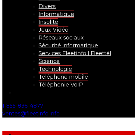
Divers
Informatique
Insolite
Jeux Vidéo
Réseaux sociaux
Sécurité informatique
Services Fleetinfo | Fleettél
Science
Technologie
Téléphone mobile
Téléphonie VoIP
1-855-836-4877
ventes@fleetinfo.info