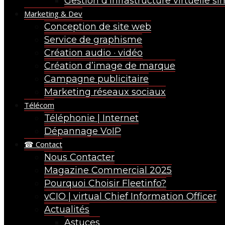
Gestion d’infrastructure virtuelle si
Marketing & Dev
Conception de site web
Service de graphisme
Création audio · vidéo
Création d’image de marque
Campagne publicitaire
Marketing réseaux sociaux
Télécom
Téléphonie | Internet
Dépannage VoIP
☎ Contact
Nous Contacter
Magazine Commercial 2025
Pourquoi Choisir Fleetinfo?
vCIO | virtual Chief Information Officer
Actualités
Astuces