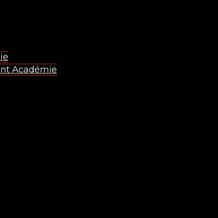
ie
oint Académie