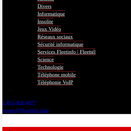
Divers
Informatique
Insolite
Jeux Vidéo
Réseaux sociaux
Sécurité informatique
Services Fleetinfo | Fleettél
Science
Technologie
Téléphone mobile
Téléphonie VoIP
1-855-836-4877
ventes@fleetinfo.info