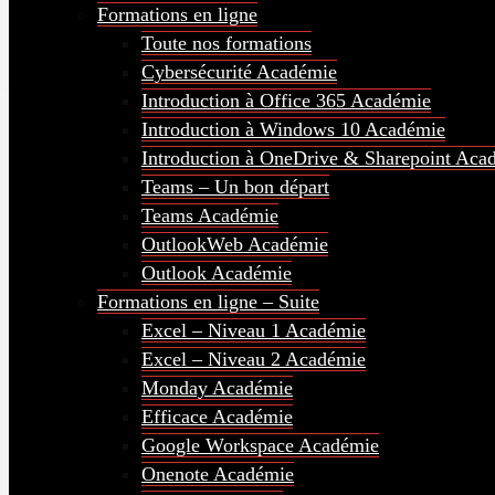
Formations en ligne
Toute nos formations
Cybersécurité Académie
Introduction à Office 365 Académie
Introduction à Windows 10 Académie
Introduction à OneDrive & Sharepoint Aca
Teams – Un bon départ
Teams Académie
OutlookWeb Académie
Outlook Académie
Formations en ligne – Suite
Excel – Niveau 1 Académie
Excel – Niveau 2 Académie
Monday Académie
Efficace Académie
Google Workspace Académie
Onenote Académie