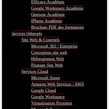
Efficace Académie
Google Workspace Académie
Onenote Académie
IPhone Académie
Brochure PDF des formations
Services Hébergés
Site Web & Courriels
Microsoft 365 | Entreprise
Conception site web
Hébergement Web
Piratage Site Web
Services Cloud
Microsoft Azure
Amazon Web Services | AWS
Google Cloud
Google Workspace
Virtualisation Proxmox