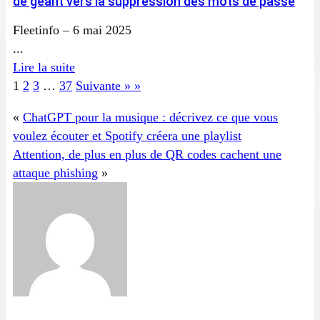
de géant vers la suppression des mots de passe
Fleetinfo
–
6 mai 2025
...
Lire la suite
1
2
3
…
37
Suivante » »
«
ChatGPT pour la musique : décrivez ce que vous
voulez écouter et Spotify créera une playlist
Attention, de plus en plus de QR codes cachent une
attaque phishing
»