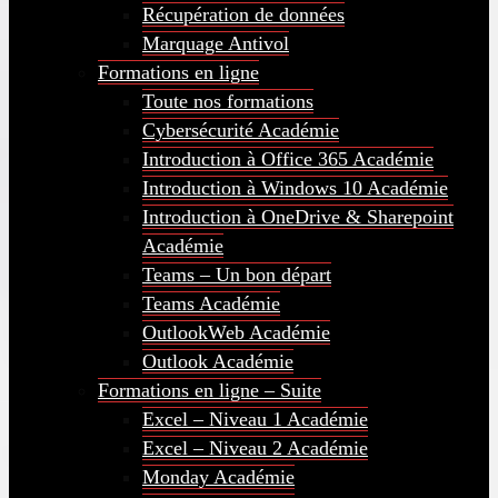
Récupération de données
Marquage Antivol
Formations en ligne
Toute nos formations
Cybersécurité Académie
Introduction à Office 365 Académie
Introduction à Windows 10 Académie
Introduction à OneDrive & Sharepoint
Académie
Teams – Un bon départ
Teams Académie
OutlookWeb Académie
Outlook Académie
Formations en ligne – Suite
Excel – Niveau 1 Académie
Excel – Niveau 2 Académie
Monday Académie