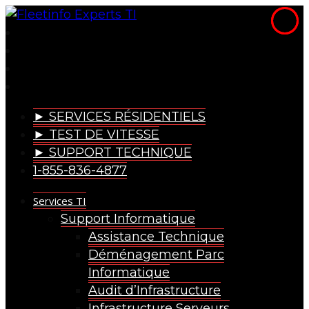
► SERVICES RÉSIDENTIELS
► TEST DE VITESSE
► SUPPORT TECHNIQUE
1-855-836-4877
Services TI
Support Informatique
Assistance Technique
Déménagement Parc
Informatique
Audit d’Infrastructure
Infrastructure Serveurs