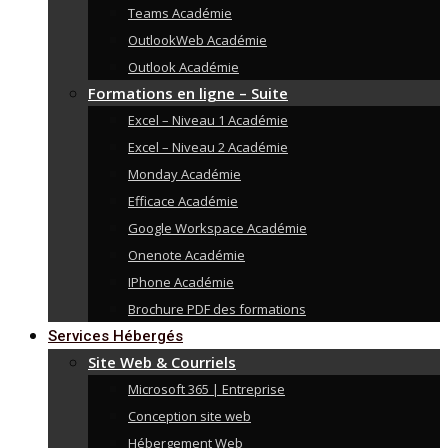
Teams Académie
OutlookWeb Académie
Outlook Académie
Formations en ligne – Suite
Excel – Niveau 1 Académie
Excel – Niveau 2 Académie
Monday Académie
Efficace Académie
Google Workspace Académie
Onenote Académie
IPhone Académie
Brochure PDF des formations
Services Hébergés
Site Web & Courriels
Microsoft 365 | Entreprise
Conception site web
Hébergement Web