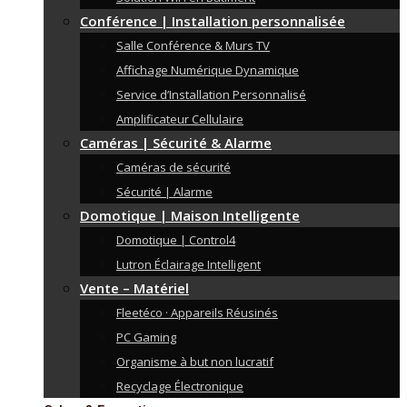
Conférence | Installation personnalisée
Salle Conférence & Murs TV
Affichage Numérique Dynamique
Service d’Installation Personnalisé
Amplificateur Cellulaire
Caméras | Sécurité & Alarme
Caméras de sécurité
Sécurité | Alarme
Domotique | Maison Intelligente
Domotique | Control4
Lutron Éclairage Intelligent
Vente – Matériel
Fleetéco · Appareils Réusinés
PC Gaming
Organisme à but non lucratif
Recyclage Électronique