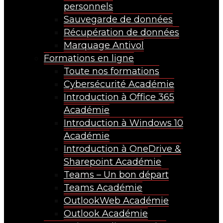
personnels
Sauvegarde de données
Récupération de données
Marquage Antivol
Formations en ligne
Toute nos formations
Cybersécurité Académie
Introduction à Office 365
Académie
Introduction à Windows 10
Académie
Introduction à OneDrive &
Sharepoint Académie
Teams – Un bon départ
Teams Académie
OutlookWeb Académie
Outlook Académie