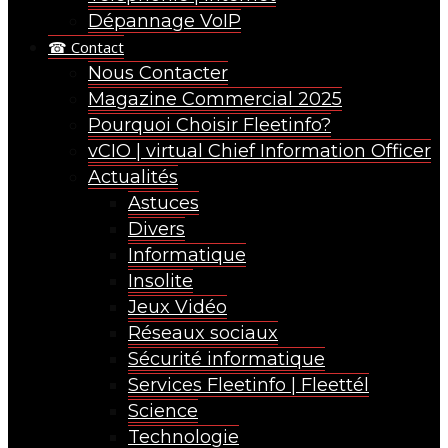
Dépannage VoIP
☎ Contact
Nous Contacter
Magazine Commercial 2025
Pourquoi Choisir Fleetinfo?
vCIO | virtual Chief Information Officer
Actualités
Astuces
Divers
Informatique
Insolite
Jeux Vidéo
Réseaux sociaux
Sécurité informatique
Services Fleetinfo | Fleettél
Science
Technologie