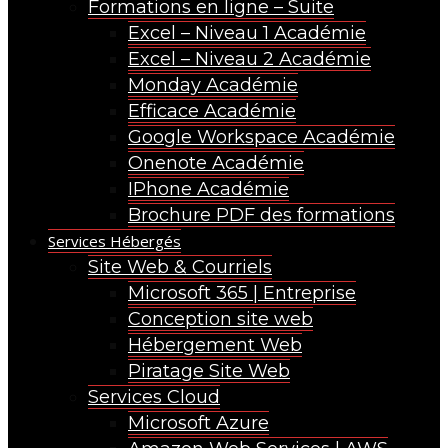
Formations en ligne – Suite
Excel – Niveau 1 Académie
Excel – Niveau 2 Académie
Monday Académie
Efficace Académie
Google Workspace Académie
Onenote Académie
IPhone Académie
Brochure PDF des formations
Services Hébergés
Site Web & Courriels
Microsoft 365 | Entreprise
Conception site web
Hébergement Web
Piratage Site Web
Services Cloud
Microsoft Azure