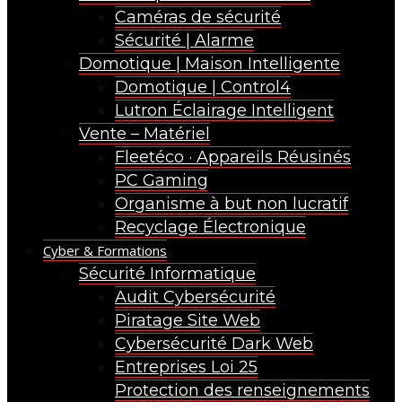
Caméras de sécurité
Sécurité | Alarme
Domotique | Maison Intelligente
Domotique | Control4
Lutron Éclairage Intelligent
Vente – Matériel
Fleetéco · Appareils Réusinés
PC Gaming
Organisme à but non lucratif
Recyclage Électronique
Cyber & Formations
Sécurité Informatique
Audit Cybersécurité
Piratage Site Web
Cybersécurité Dark Web
Entreprises Loi 25
Protection des renseignements