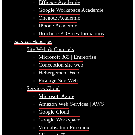
Efficace Académie
Google Workspace Académie
Onenote Académie
IPhone Académie
Brochure PDF des formations
Services Hébergés
Site Web & Courriels
Microsoft 365 | Entreprise
Conception site web
Hébergement Web
Piratage Site Web
Services Cloud
Microsoft Azure
Amazon Web Services | AWS
Google Cloud
Google Workspace
Virtualisation Proxmox