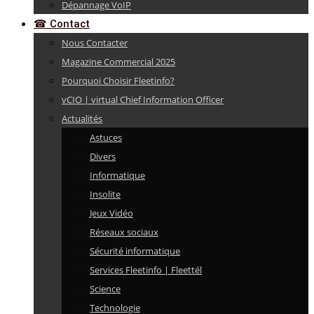
Dépannage VoIP
☎ Contact
Nous Contacter
Magazine Commercial 2025
Pourquoi Choisir Fleetinfo?
vCIO | virtual Chief Information Officer
Actualités
Astuces
Divers
Informatique
Insolite
Jeux Vidéo
Réseaux sociaux
Sécurité informatique
Services Fleetinfo | Fleettél
Science
Technologie