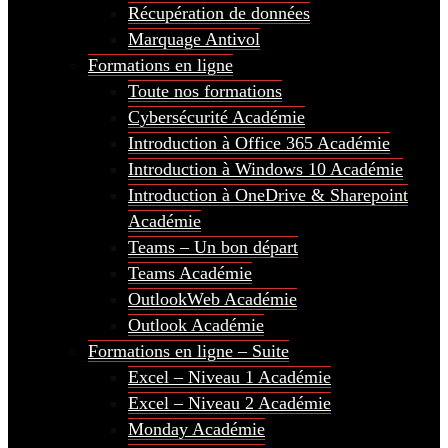
Récupération de données
Marquage Antivol
Formations en ligne
Toute nos formations
Cybersécurité Académie
Introduction à Office 365 Académie
Introduction à Windows 10 Académie
Introduction à OneDrive & Sharepoint
Académie
Teams – Un bon départ
Teams Académie
OutlookWeb Académie
Outlook Académie
Formations en ligne – Suite
Excel – Niveau 1 Académie
Excel – Niveau 2 Académie
Monday Académie