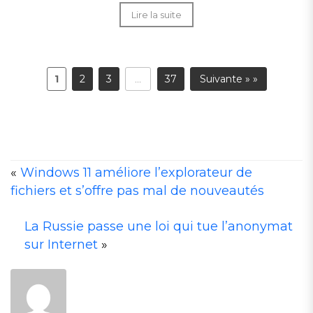
Lire la suite
1
2
3
37
Suivante » »
…
«
Windows 11 améliore l’explorateur de
fichiers et s’offre pas mal de nouveautés
A
La Russie passe une loi qui tue l’anonymat
T
sur Internet
»
A