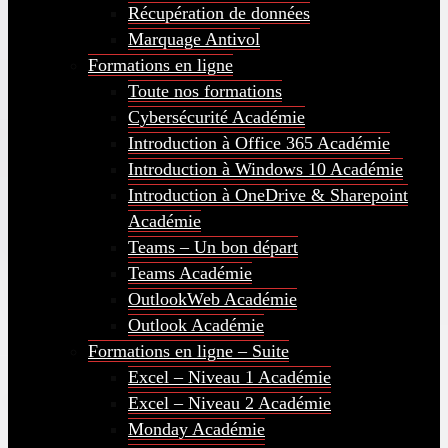
Récupération de données
Marquage Antivol
Formations en ligne
Toute nos formations
Cybersécurité Académie
Introduction à Office 365 Académie
Introduction à Windows 10 Académie
Introduction à OneDrive & Sharepoint
Académie
Teams – Un bon départ
Teams Académie
OutlookWeb Académie
Outlook Académie
Formations en ligne – Suite
Excel – Niveau 1 Académie
Excel – Niveau 2 Académie
Monday Académie