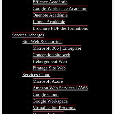
Efficace Académie
Google Workspace Académie
Onenote Académie
IPhone Académie
Brochure PDF des formations
Services Hébergés
Site Web & Courriels
Microsoft 365 | Entreprise
Conception site web
Hébergement Web
Piratage Site Web
Services Cloud
Microsoft Azure
Amazon Web Services | AWS
Google Cloud
Google Workspace
Virtualisation Proxmox