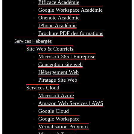
Efficace Académie
Google Workspace Académie
Onenote Académie
IPhone Académie
Brochure PDF des formations
Services Hébergés
Site Web & Courriels
Microsoft 365 | Entreprise
Conception site web
Hébergement Web
Piratage Site Web
Services Cloud
Microsoft Azure
Amazon Web Services | AWS
Google Cloud
Google Workspace
Virtualisation Proxmox