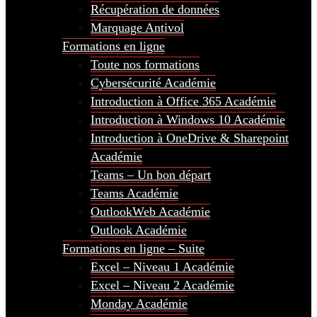
Récupération de données
Marquage Antivol
Formations en ligne
Toute nos formations
Cybersécurité Académie
Introduction à Office 365 Académie
Introduction à Windows 10 Académie
Introduction à OneDrive & Sharepoint
Académie
Teams – Un bon départ
Teams Académie
OutlookWeb Académie
Outlook Académie
Formations en ligne – Suite
Excel – Niveau 1 Académie
Excel – Niveau 2 Académie
Monday Académie