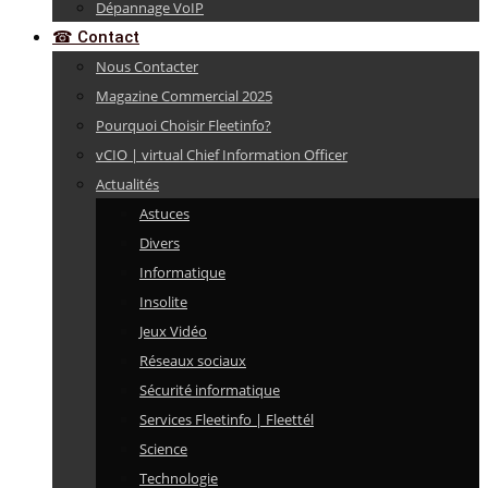
Dépannage VoIP
☎ Contact
Nous Contacter
Magazine Commercial 2025
Pourquoi Choisir Fleetinfo?
vCIO | virtual Chief Information Officer
Actualités
Astuces
Divers
Informatique
Insolite
Jeux Vidéo
Réseaux sociaux
Sécurité informatique
Services Fleetinfo | Fleettél
Science
Technologie