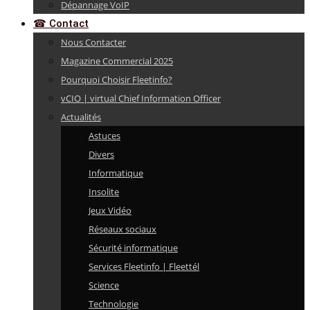
Dépannage VoIP
☎ Contact
Nous Contacter
Magazine Commercial 2025
Pourquoi Choisir Fleetinfo?
vCIO | virtual Chief Information Officer
Actualités
Astuces
Divers
Informatique
Insolite
Jeux Vidéo
Réseaux sociaux
Sécurité informatique
Services Fleetinfo | Fleettél
Science
Technologie