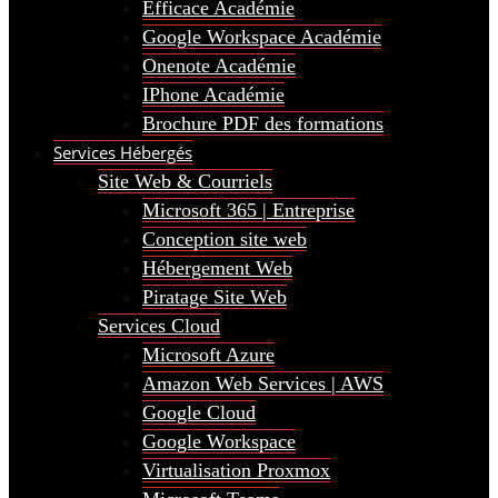
Efficace Académie
Google Workspace Académie
Onenote Académie
IPhone Académie
Brochure PDF des formations
Services Hébergés
Site Web & Courriels
Microsoft 365 | Entreprise
Conception site web
Hébergement Web
Piratage Site Web
Services Cloud
Microsoft Azure
Amazon Web Services | AWS
Google Cloud
Google Workspace
Virtualisation Proxmox