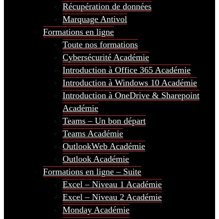
Récupération de données
Marquage Antivol
Formations en ligne
Toute nos formations
Cybersécurité Académie
Introduction à Office 365 Académie
Introduction à Windows 10 Académie
Introduction à OneDrive & Sharepoint
Académie
Teams – Un bon départ
Teams Académie
OutlookWeb Académie
Outlook Académie
Formations en ligne – Suite
Excel – Niveau 1 Académie
Excel – Niveau 2 Académie
Monday Académie