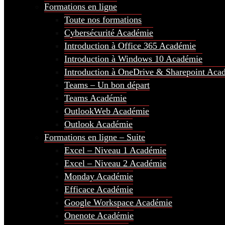
Formations en ligne
Toute nos formations
Cybersécurité Académie
Introduction à Office 365 Académie
Introduction à Windows 10 Académie
Introduction à OneDrive & Sharepoint Aca
Teams – Un bon départ
Teams Académie
OutlookWeb Académie
Outlook Académie
Formations en ligne – Suite
Excel – Niveau 1 Académie
Excel – Niveau 2 Académie
Monday Académie
Efficace Académie
Google Workspace Académie
Onenote Académie