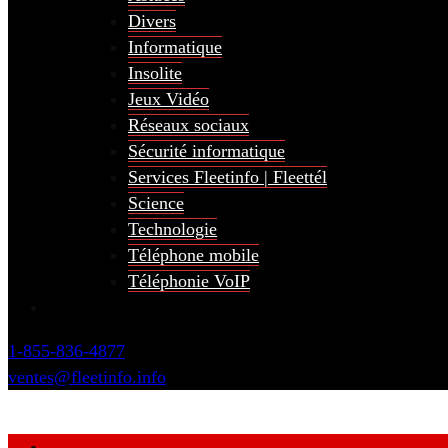
Divers
Informatique
Insolite
Jeux Vidéo
Réseaux sociaux
Sécurité informatique
Services Fleetinfo | Fleettél
Science
Technologie
Téléphone mobile
Téléphonie VoIP
1-855-836-4877
ventes@fleetinfo.info