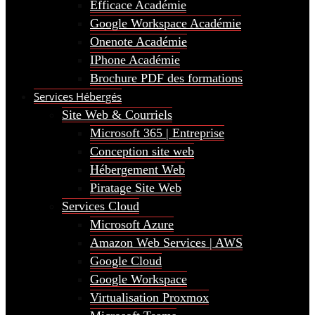
Efficace Académie
Google Workspace Académie
Onenote Académie
IPhone Académie
Brochure PDF des formations
Services Hébergés
Site Web & Courriels
Microsoft 365 | Entreprise
Conception site web
Hébergement Web
Piratage Site Web
Services Cloud
Microsoft Azure
Amazon Web Services | AWS
Google Cloud
Google Workspace
Virtualisation Proxmox