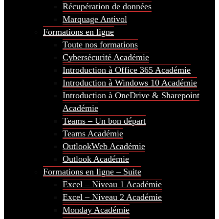
Récupération de données
Marquage Antivol
Formations en ligne
Toute nos formations
Cybersécurité Académie
Introduction à Office 365 Académie
Introduction à Windows 10 Académie
Introduction à OneDrive & Sharepoint
Académie
Teams – Un bon départ
Teams Académie
OutlookWeb Académie
Outlook Académie
Formations en ligne – Suite
Excel – Niveau 1 Académie
Excel – Niveau 2 Académie
Monday Académie