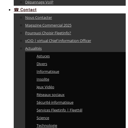
Dépannage VoIP
☎ Contact
Nous Contacter
Magazine Commercial 2025
Pourquoi Choisir Fleetinfo?
vCIO | virtual Chief Information Officer
Actualités
Astuces
Divers
Informatique
Insolite
Jeux Vidéo
Réseaux sociaux
Sécurité informatique
Services Fleetinfo | Fleettél
Science
Technologie