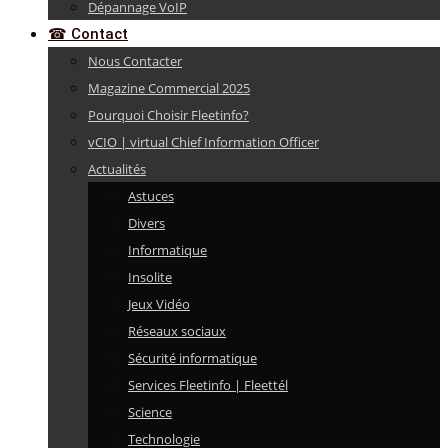
Dépannage VoIP
☎ Contact
Nous Contacter
Magazine Commercial 2025
Pourquoi Choisir Fleetinfo?
vCIO | virtual Chief Information Officer
Actualités
Astuces
Divers
Informatique
Insolite
Jeux Vidéo
Réseaux sociaux
Sécurité informatique
Services Fleetinfo | Fleettél
Science
Technologie