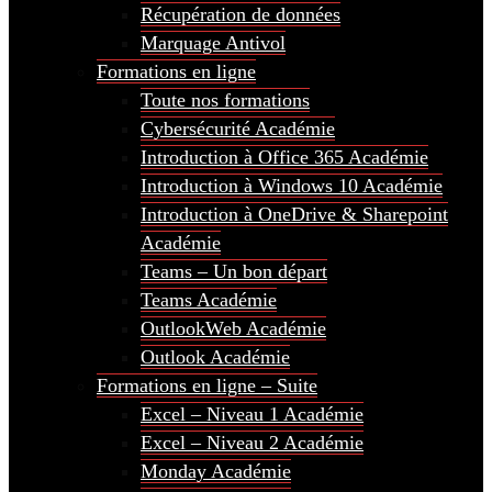
Récupération de données
Marquage Antivol
Formations en ligne
Toute nos formations
Cybersécurité Académie
Introduction à Office 365 Académie
Introduction à Windows 10 Académie
Introduction à OneDrive & Sharepoint
Académie
Teams – Un bon départ
Teams Académie
OutlookWeb Académie
Outlook Académie
Formations en ligne – Suite
Excel – Niveau 1 Académie
Excel – Niveau 2 Académie
Monday Académie