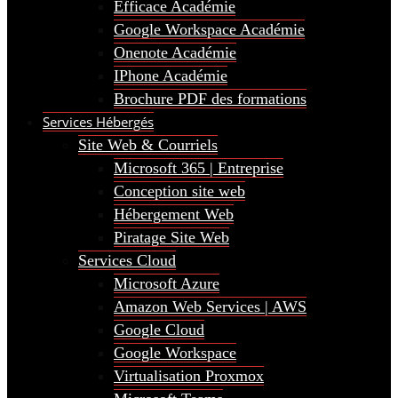
Efficace Académie
Google Workspace Académie
Onenote Académie
IPhone Académie
Brochure PDF des formations
Services Hébergés
Site Web & Courriels
Microsoft 365 | Entreprise
Conception site web
Hébergement Web
Piratage Site Web
Services Cloud
Microsoft Azure
Amazon Web Services | AWS
Google Cloud
Google Workspace
Virtualisation Proxmox