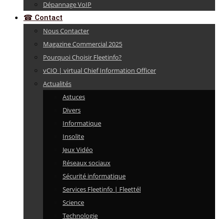
Dépannage VoIP
☎ Contact
Nous Contacter
Magazine Commercial 2025
Pourquoi Choisir Fleetinfo?
vCIO | virtual Chief Information Officer
Actualités
Astuces
Divers
Informatique
Insolite
Jeux Vidéo
Réseaux sociaux
Sécurité informatique
Services Fleetinfo | Fleettél
Science
Technologie