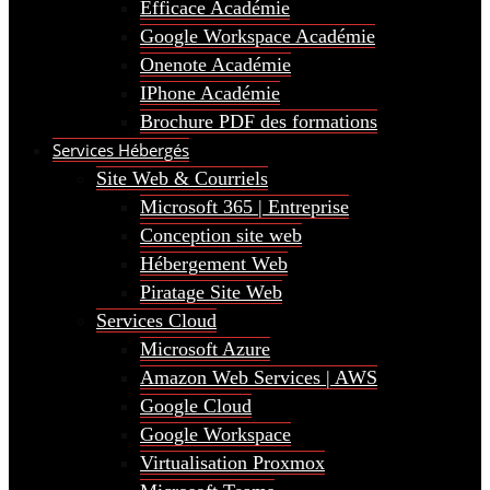
Efficace Académie
Google Workspace Académie
Onenote Académie
IPhone Académie
Brochure PDF des formations
Services Hébergés
Site Web & Courriels
Microsoft 365 | Entreprise
Conception site web
Hébergement Web
Piratage Site Web
Services Cloud
Microsoft Azure
Amazon Web Services | AWS
Google Cloud
Google Workspace
Virtualisation Proxmox