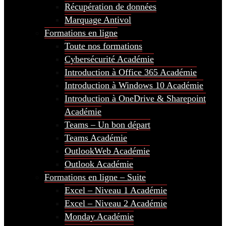
Récupération de données
Marquage Antivol
Formations en ligne
Toute nos formations
Cybersécurité Académie
Introduction à Office 365 Académie
Introduction à Windows 10 Académie
Introduction à OneDrive & Sharepoint
Académie
Teams – Un bon départ
Teams Académie
OutlookWeb Académie
Outlook Académie
Formations en ligne – Suite
Excel – Niveau 1 Académie
Excel – Niveau 2 Académie
Monday Académie