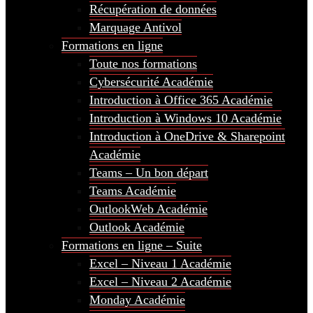
Récupération de données
Marquage Antivol
Formations en ligne
Toute nos formations
Cybersécurité Académie
Introduction à Office 365 Académie
Introduction à Windows 10 Académie
Introduction à OneDrive & Sharepoint
Académie
Teams – Un bon départ
Teams Académie
OutlookWeb Académie
Outlook Académie
Formations en ligne – Suite
Excel – Niveau 1 Académie
Excel – Niveau 2 Académie
Monday Académie