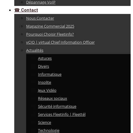
Dépannage VoIP
☎ Contact
Nous Contacter
Magazine Commercial 2025
Pourquoi Choisir Fleetinfo?
vCIO | virtual Chief Information Officer
Actualités
Astuces
Divers
Informatique
Insolite
Jeux Vidéo
Réseaux sociaux
Sécurité informatique
Services Fleetinfo | Fleettél
Science
Technologie