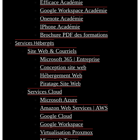
Efficace Académie
Google Workspace Académie
Onenote Académie
IPhone Académie
Brochure PDF des formations
Services Hébergés
Site Web & Courriels
Microsoft 365 | Entreprise
Conception site web
Hébergement Web
Piratage Site Web
Services Cloud
Microsoft Azure
Amazon Web Services | AWS
Google Cloud
Google Workspace
Virtualisation Proxmox