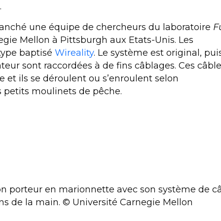
.
planché une équipe de chercheurs du laboratoire
F
egie Mellon à Pittsburgh aux Etats-Unis. Les
type baptisé
Wireality
. Le système est original, pu
ateur sont raccordées à de fins câblages. Ces câbl
ule et ils se déroulent ou s’enroulent selon
s petits moulinets de
pêche
.
son porteur en marionnette avec son système de c
ns de la main. © Université Carnegie Mellon