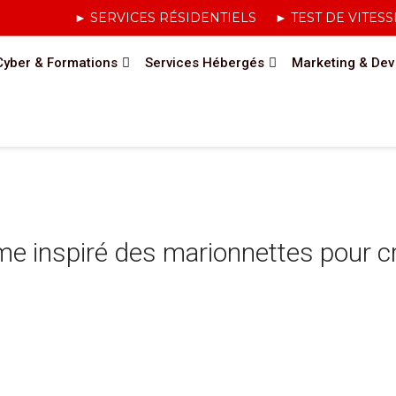
► SERVICES RÉSIDENTIELS
► TEST DE VITESS
Cyber & Formations
Services Hébergés
Marketing & Dev
tème inspiré des marionnettes pour c