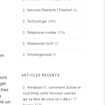
Services Fleetinfo | Fleettél
(4)
Technologie
(189)
Téléphone mobile
(106)
Téléphonie VoIP
(1)
Uncategorized
(1)
en
ARTICLES RÉCENTS
 ont
jet
Windows 11 : comment activer le
tites
God Mod, cette fonction cachée
u
qui va faire de vous un « dieu »
17
re un
février 2026