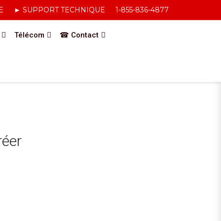
E
► SUPPORT TECHNIQUE
1-855-836-4877
Télécom
☎ Contact
réer