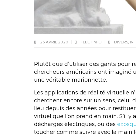
23 AVRIL 2020
FLEETINFO
DIVERS
,
IN
Plutôt que d’utiliser des gants pour re
chercheurs américains ont imaginé un
une véritable marionnette.
Les
applications
de
réalité virtuelle
n’
cherchent encore sur un sens, celui
lieu depuis des années pour restitue
virtuel que l’on prend en main. S’il y
décharges électriques, ou des
exosqu
toucher comme suivre avec la main le