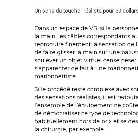
Un sens du toucher réaliste pour 50 dollar
Dans un espace de VR, si la personn
la main, les câbles correspondants au
reproduire finement la sensation de 
de faire glisser la main sur une
balus
soulever un objet virtuel censé peser l
s’apparenter de fait à une marionnet
marionnettiste.
Si le procédé reste complexe avec so
des
sensations réalistes
, il est redo
l’ensemble de l’équipement ne coûte q
de
démocratiser
ce type de technolog
habituellement hors de prix et se de
la
chirurgie
, par exemple.