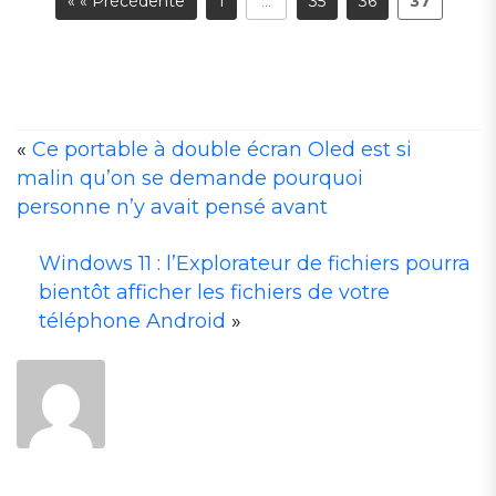
« « Précédente
1
35
36
37
…
«
Ce portable à double écran Oled est si
malin qu’on se demande pourquoi
personne n’y avait pensé avant
A
T
Windows 11 : l’Explorateur de fichiers pourra
A
bientôt afficher les fichiers de votre
téléphone Android
»