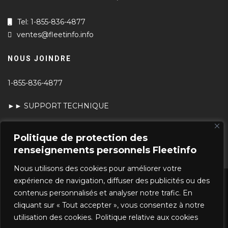
Tel: 1-855-836-4877
ventes@fleetinfo.info
NOUS JOINDRE
1-855-836-4877
►► SUPPORT TECHNIQUE
►► TEST DE VITESSE
Politique de protection des
renseignements personnels Fleetinfo
Nous utilisons des cookies pour améliorer votre
expérience de navigation, diffuser des publicités ou des
POLITIQUE DE PROTECTION DES
contenus personnalisés et analyser notre trafic. En
RENSEIGNEMENTS PERSONNELS ET DE
cliquant sur « Tout accepter », vous consentez à notre
CONFIDENTIALITÉ
utilisation des cookies.
Politique relative aux cookies
POLITIQUE DE GARANTIE