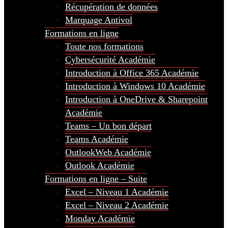
Récupération de données
Marquage Antivol
Formations en ligne
Toute nos formations
Cybersécurité Académie
Introduction à Office 365 Académie
Introduction à Windows 10 Académie
Introduction à OneDrive & Sharepoint
Académie
Teams – Un bon départ
Teams Académie
OutlookWeb Académie
Outlook Académie
Formations en ligne – Suite
Excel – Niveau 1 Académie
Excel – Niveau 2 Académie
Monday Académie