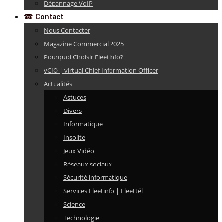
Dépannage VoIP
☎ Contact
Nous Contacter
Magazine Commercial 2025
Pourquoi Choisir Fleetinfo?
vCIO | virtual Chief Information Officer
Actualités
Astuces
Divers
Informatique
Insolite
Jeux Vidéo
Réseaux sociaux
Sécurité informatique
Services Fleetinfo | Fleettél
Science
Technologie