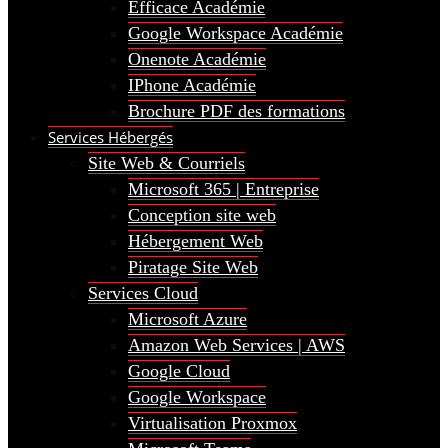
Efficace Académie
Google Workspace Académie
Onenote Académie
IPhone Académie
Brochure PDF des formations
Services Hébergés
Site Web & Courriels
Microsoft 365 | Entreprise
Conception site web
Hébergement Web
Piratage Site Web
Services Cloud
Microsoft Azure
Amazon Web Services | AWS
Google Cloud
Google Workspace
Virtualisation Proxmox