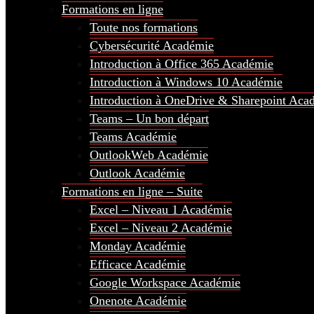
Formations en ligne
Toute nos formations
Cybersécurité Académie
Introduction à Office 365 Académie
Introduction à Windows 10 Académie
Introduction à OneDrive & Sharepoint Aca
Teams – Un bon départ
Teams Académie
OutlookWeb Académie
Outlook Académie
Formations en ligne – Suite
Excel – Niveau 1 Académie
Excel – Niveau 2 Académie
Monday Académie
Efficace Académie
Google Workspace Académie
Onenote Académie