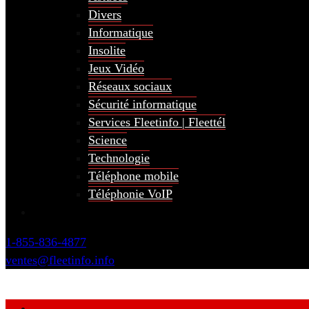
Divers
Informatique
Insolite
Jeux Vidéo
Réseaux sociaux
Sécurité informatique
Services Fleetinfo | Fleettél
Science
Technologie
Téléphone mobile
Téléphonie VoIP
1-855-836-4877
ventes@fleetinfo.info