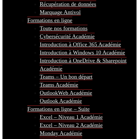
Récupération de données
Marquage Antivol
Formations en ligne
Toute nos formations
Cybersécurité Académie
Introduction à Office 365 Académie
Introduction à Windows 10 Académie
Introduction à OneDrive & Sharepoint
Académie
Teams – Un bon départ
Teams Académie
OutlookWeb Académie
Outlook Académie
Formations en ligne – Suite
Excel – Niveau 1 Académie
Excel – Niveau 2 Académie
Monday Académie