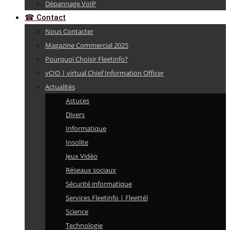
Dépannage VoIP
☎ Contact
Nous Contacter
Magazine Commercial 2025
Pourquoi Choisir Fleetinfo?
vCIO | virtual Chief Information Officer
Actualités
Astuces
Divers
Informatique
Insolite
Jeux Vidéo
Réseaux sociaux
Sécurité informatique
Services Fleetinfo | Fleettél
Science
Technologie