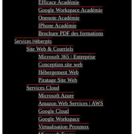
Efficace Académie
Google Workspace Académie
Onenote Académie
IPhone Académie
Brochure PDF des formations
Services Hébergés
Site Web & Courriels
Microsoft 365 | Entreprise
Conception site web
Hébergement Web
Piratage Site Web
Services Cloud
Microsoft Azure
Amazon Web Services | AWS
Google Cloud
Google Workspace
Virtualisation Proxmox