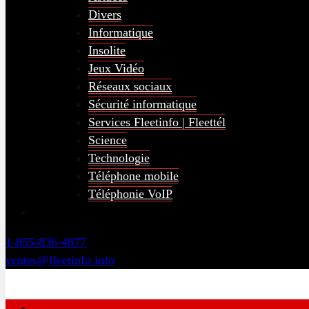
Divers
Informatique
Insolite
Jeux Vidéo
Réseaux sociaux
Sécurité informatique
Services Fleetinfo | Fleettél
Science
Technologie
Téléphone mobile
Téléphonie VoIP
1-855-836-4877
ventes@fleetinfo.info