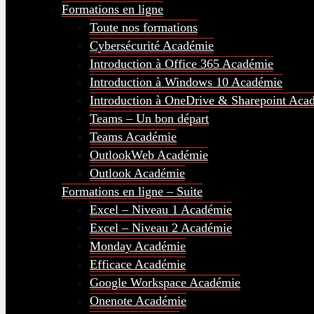
Formations en ligne
Toute nos formations
Cybersécurité Académie
Introduction à Office 365 Académie
Introduction à Windows 10 Académie
Introduction à OneDrive & Sharepoint Aca
Teams – Un bon départ
Teams Académie
OutlookWeb Académie
Outlook Académie
Formations en ligne – Suite
Excel – Niveau 1 Académie
Excel – Niveau 2 Académie
Monday Académie
Efficace Académie
Google Workspace Académie
Onenote Académie