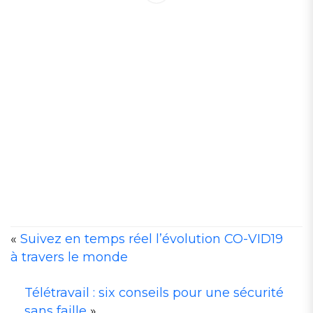
«
Suivez en temps réel l’évolution CO-VID19
à travers le monde
A
Télétravail : six conseils pour une sécurité
T
sans faille
»