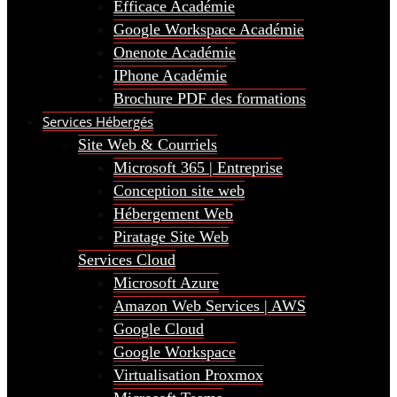
Efficace Académie
Google Workspace Académie
Onenote Académie
IPhone Académie
Brochure PDF des formations
Services Hébergés
Site Web & Courriels
Microsoft 365 | Entreprise
Conception site web
Hébergement Web
Piratage Site Web
Services Cloud
Microsoft Azure
Amazon Web Services | AWS
Google Cloud
Google Workspace
Virtualisation Proxmox