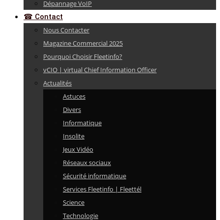
Dépannage VoIP
☎ Contact
Nous Contacter
Magazine Commercial 2025
Pourquoi Choisir Fleetinfo?
vCIO | virtual Chief Information Officer
Actualités
Astuces
Divers
Informatique
Insolite
Jeux Vidéo
Réseaux sociaux
Sécurité informatique
Services Fleetinfo | Fleettél
Science
Technologie