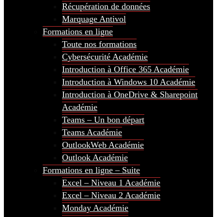
Récupération de données
Marquage Antivol
Formations en ligne
Toute nos formations
Cybersécurité Académie
Introduction à Office 365 Académie
Introduction à Windows 10 Académie
Introduction à OneDrive & Sharepoint
Académie
Teams – Un bon départ
Teams Académie
OutlookWeb Académie
Outlook Académie
Formations en ligne – Suite
Excel – Niveau 1 Académie
Excel – Niveau 2 Académie
Monday Académie