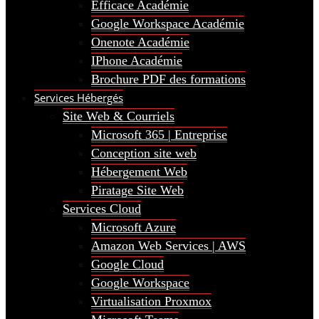
Efficace Académie
Google Workspace Académie
Onenote Académie
IPhone Académie
Brochure PDF des formations
Services Hébergés
Site Web & Courriels
Microsoft 365 | Entreprise
Conception site web
Hébergement Web
Piratage Site Web
Services Cloud
Microsoft Azure
Amazon Web Services | AWS
Google Cloud
Google Workspace
Virtualisation Proxmox