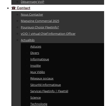
Dépannage VoIP
☎ Contact
Nous Contacter
Magazine Commercial 2025
Pourquoi Choisir Fleetinfo?
vCIO | virtual Chief Information Officer
Actualités
Astuces
Divers
Informatique
Insolite
Jeux Vidéo
Réseaux sociaux
Sécurité informatique
Services Fleetinfo | Fleettél
Science
Technologie