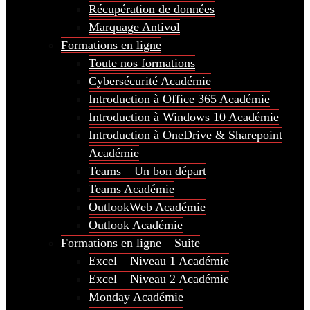
Récupération de données
Marquage Antivol
Formations en ligne
Toute nos formations
Cybersécurité Académie
Introduction à Office 365 Académie
Introduction à Windows 10 Académie
Introduction à OneDrive & Sharepoint
Académie
Teams – Un bon départ
Teams Académie
OutlookWeb Académie
Outlook Académie
Formations en ligne – Suite
Excel – Niveau 1 Académie
Excel – Niveau 2 Académie
Monday Académie