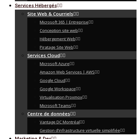
Services Hébergés
Site Web & Courriels
Microsoft 365 | Entreprise
Conception site web
Hébergement Web
Piratage Site Web
Services Cloud
Microsoft Azure
Amazon Web Services | AWS
Google Cloud
Google Workspace
Virtualisation Proxmox
Microsoft Teams
Centre de données
Vantage DC Montréal
Gestion d’infrastructure virtuelle simplifiée
Marketing & Dev