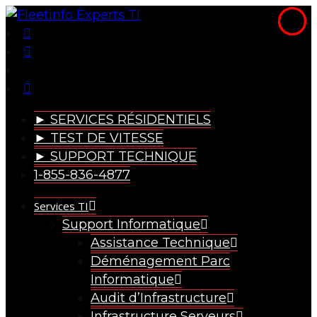
► SERVICES RÉSIDENTIELS
► TEST DE VITESSE
► SUPPORT TECHNIQUE
1-855-836-4877
Services TI
Support Informatique
Assistance Technique
Déménagement Parc
Informatique
Audit d’Infrastructure
Infrastructure Serveurs