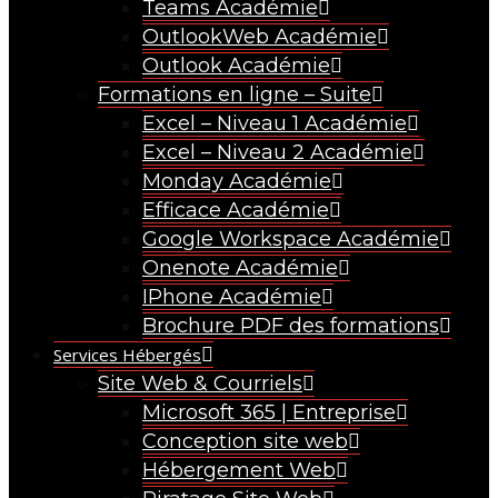
Teams Académie
OutlookWeb Académie
Outlook Académie
Formations en ligne – Suite
Excel – Niveau 1 Académie
Excel – Niveau 2 Académie
Monday Académie
Efficace Académie
Google Workspace Académie
Onenote Académie
IPhone Académie
Brochure PDF des formations
Services Hébergés
Site Web & Courriels
Microsoft 365 | Entreprise
Conception site web
Hébergement Web