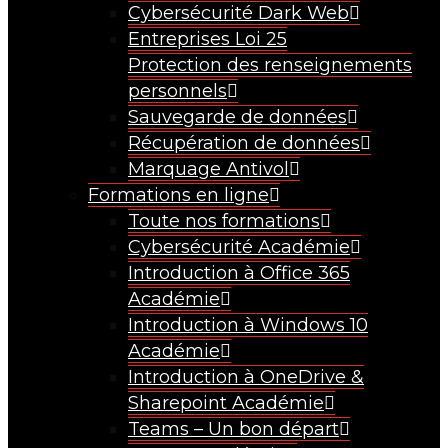
Cybersécurité Dark Web
Entreprises Loi 25
Protection des renseignements
personnels
Sauvegarde de données
Récupération de données
Marquage Antivol
Formations en ligne
Toute nos formations
Cybersécurité Académie
Introduction à Office 365
Académie
Introduction à Windows 10
Académie
Introduction à OneDrive &
Sharepoint Académie
Teams – Un bon départ