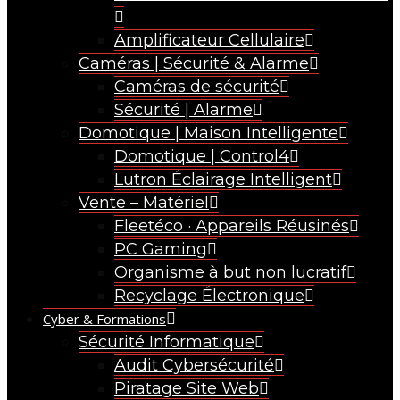
Amplificateur Cellulaire
Caméras | Sécurité & Alarme
Caméras de sécurité
Sécurité | Alarme
Domotique | Maison Intelligente
Domotique | Control4
Lutron Éclairage Intelligent
Vente – Matériel
Fleetéco · Appareils Réusinés
PC Gaming
Organisme à but non lucratif
Recyclage Électronique
Cyber & Formations
Sécurité Informatique
Audit Cybersécurité
Piratage Site Web