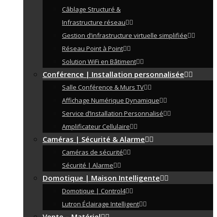
Câblage Structuré &
Infrastructure réseau
Gestion d’infrastructure virtuelle simplifiée
Réseau Point à Point
Solution WiFi en Bâtiment
Conférence | Installation personnalisée
Salle Conférence & Murs TV
Affichage Numérique Dynamique
Service d’Installation Personnalisé
Amplificateur Cellulaire
Caméras | Sécurité & Alarme
Caméras de sécurité
Sécurité | Alarme
Domotique | Maison Intelligente
Domotique | Control4
Lutron Éclairage Intelligent
Vente – Matériel