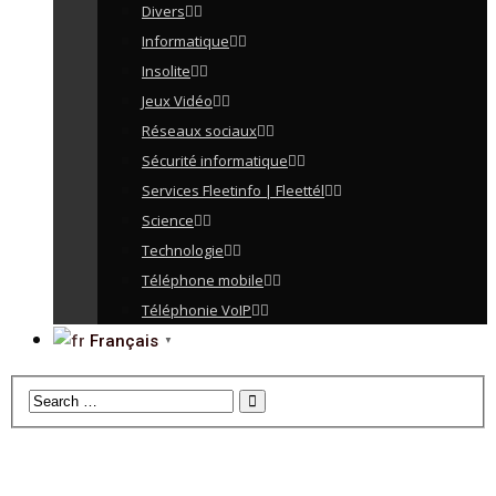
Divers
Informatique
Insolite
Jeux Vidéo
Réseaux sociaux
Sécurité informatique
Services Fleetinfo | Fleettél
Science
Technologie
Téléphone mobile
Téléphonie VoIP
Français
▼