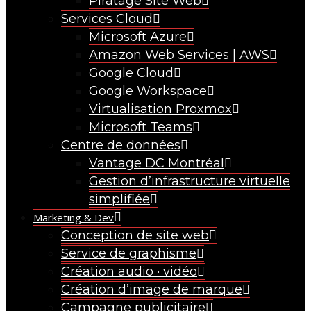
Piratage Site Web
Services Cloud
Microsoft Azure
Amazon Web Services | AWS
Google Cloud
Google Workspace
Virtualisation Proxmox
Microsoft Teams
Centre de données
Vantage DC Montréal
Gestion d’infrastructure virtuelle
simplifiée
Marketing & Dev
Conception de site web
Service de graphisme
Création audio · vidéo
Création d’image de marque
Campagne publicitaire