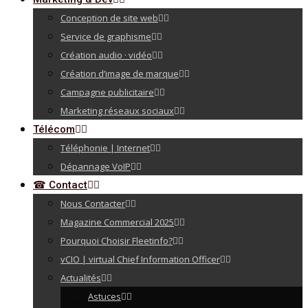
Conception de site web
Service de graphisme
Création audio · vidéo
Création d’image de marque
Campagne publicitaire
Marketing réseaux sociaux
Télécom
Téléphonie | Internet
Dépannage VoIP
☎ Contact
Nous Contacter
Magazine Commercial 2025
Pourquoi Choisir Fleetinfo?
vCIO | virtual Chief Information Officer
Actualités
Astuces