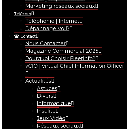
Marketing réseaux sociaux
Télécom
Téléphonie | Internet
Dépannage VoIP
☎ Contact
Nous Contacter
Magazine Commercial 2025
Pourquoi Choisir Fleetinfo?
vCIO | virtual Chief Information Officer
Actualités
Astuces
Divers
Informatique
Insolite
Jeux Vidéo
Réseaux sociaux