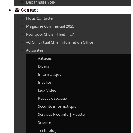
Dépannage VoIP
☎ Contact
Nous Contacter
Magazine Commercial 2025
Pourquoi Choisir Fleetinfo?
vCIO | virtual Chief Information Officer
Actualités
Astuces
Divers
Informatique
Insolite
Jeux Vidéo
Réseaux sociaux
Sécurité informatique
Services Fleetinfo | Fleettél
Science
Technologie