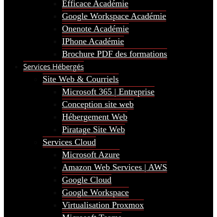
Efficace Académie
Google Workspace Académie
Onenote Académie
IPhone Académie
Brochure PDF des formations
Services Hébergés
Site Web & Courriels
Microsoft 365 | Entreprise
Conception site web
Hébergement Web
Piratage Site Web
Services Cloud
Microsoft Azure
Amazon Web Services | AWS
Google Cloud
Google Workspace
Virtualisation Proxmox