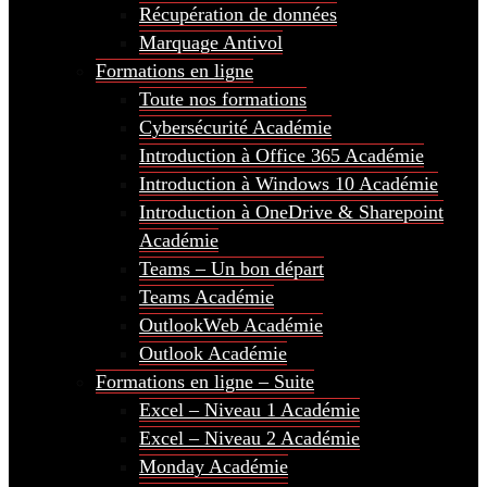
Récupération de données
Marquage Antivol
Formations en ligne
Toute nos formations
Cybersécurité Académie
Introduction à Office 365 Académie
Introduction à Windows 10 Académie
Introduction à OneDrive & Sharepoint
Académie
Teams – Un bon départ
Teams Académie
OutlookWeb Académie
Outlook Académie
Formations en ligne – Suite
Excel – Niveau 1 Académie
Excel – Niveau 2 Académie
Monday Académie