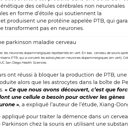
génétique des cellules cérébrales non neuronales
ules en forme d’étoile qui soutiennent la
et produisent une protéine appelée PTB, qui gara
 se transforment pas en neurones.
ec les neurones dopaminergiques représentés en vert. En bas : cerveau de souris aprè
isens PTB, qui a converti les astrocytes en neurones dopaminergiques (en vert). Créd
UC San Diego Health Sciences
rs ont réussi à bloquer la production de PTB, une
uite alors que les astrocytes dans la boîte de Pe
s.
«
Ce que nous avons découvert, c’est que forc
 dont une cellule a besoin pour activer les gènes
eurone
»
, a expliqué l’auteur de l’étude, Xiang-Don
re appliqué pour traiter la démence dans un cerve
de Parkinson chez la souris en utilisant une substa