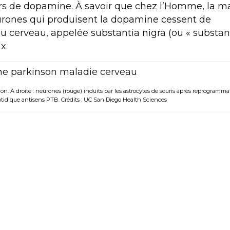
urs de dopamine. À savoir que chez l’Homme, la m
eurones qui produisent la dopamine cessent de
u cerveau, appelée substantia nigra (ou « substa
x.
on. À droite : neurones (rouge) induits par les astrocytes de souris après reprogramma
tidique antisens PTB. Crédits : UC San Diego Health Sciences