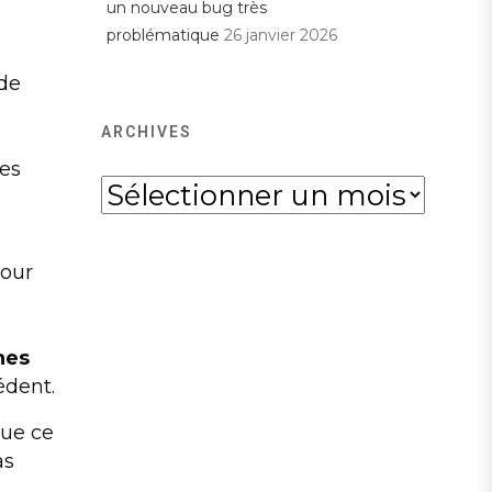
un nouveau bug très
problématique
26 janvier 2026
 de
ARCHIVES
des
Archives
pour
nes
édent.
que ce
as