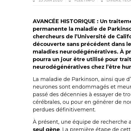
25 JUIN 2020
FLEETINFO
DIVERS
,
TEC
AVANCÉE HISTORIQUE :
Un traitem
permanente la maladie de Parkinso
chercheurs de l’Université de Cali
découverte sans précédent dans le 
maladies neurodégénératives.
À pr
pourra un jour être utilisé pour tra
neurodégénératives chez l’être hu
La maladie de Parkinson, ainsi que d
neurones sont endommagés et meurent.
passé des décennies à essayer de tro
cérébrales, ou pour en générer de nou
perdues définitivement.
À présent, une équipe de recherche 
seul gène
. La première étape de cett