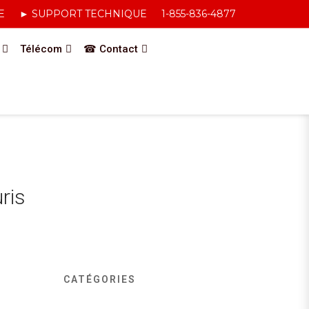
E
► SUPPORT TECHNIQUE
1-855-836-4877
Télécom
☎ Contact
ris
CATÉGORIES