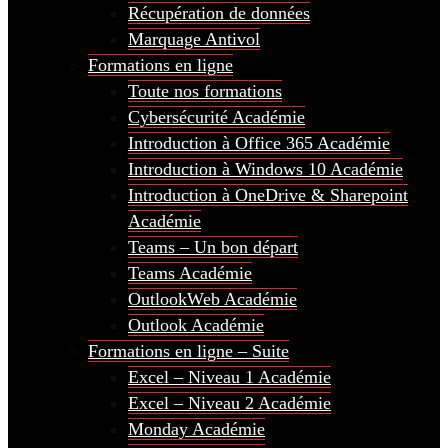
Récupération de données
Marquage Antivol
Formations en ligne
Toute nos formations
Cybersécurité Académie
Introduction à Office 365 Académie
Introduction à Windows 10 Académie
Introduction à OneDrive & Sharepoint
Académie
Teams – Un bon départ
Teams Académie
OutlookWeb Académie
Outlook Académie
Formations en ligne – Suite
Excel – Niveau 1 Académie
Excel – Niveau 2 Académie
Monday Académie