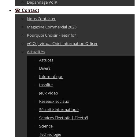
Dépannage VoIP
☎ Contact
Nous Contacter
Magazine Commercial 2025
Pourquoi Choisir Fleetinfo?
vCIO | virtual Chief Information Officer
Actualités
Astuces
Divers
Informatique
Insolite
Jeux Vidéo
Réseaux sociaux
Sécurité informatique
Services Fleetinfo | Fleettél
Science
Technologie