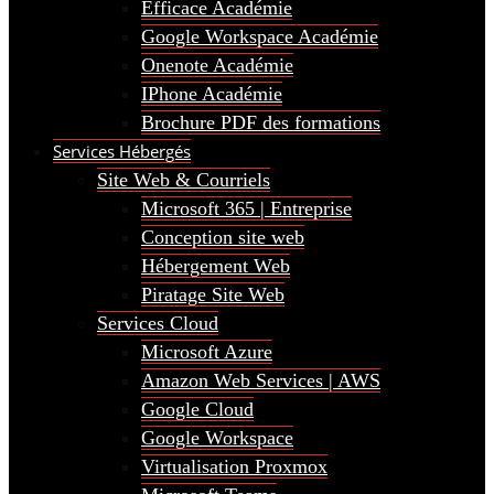
Efficace Académie
Google Workspace Académie
Onenote Académie
IPhone Académie
Brochure PDF des formations
Services Hébergés
Site Web & Courriels
Microsoft 365 | Entreprise
Conception site web
Hébergement Web
Piratage Site Web
Services Cloud
Microsoft Azure
Amazon Web Services | AWS
Google Cloud
Google Workspace
Virtualisation Proxmox