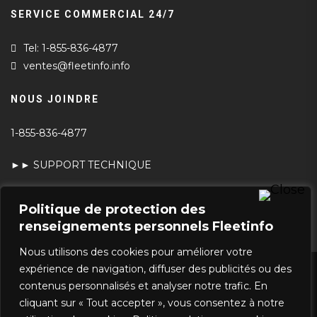
SERVICE COMMERCIAL 24/7
Tel: 1-855-836-4877
ventes@fleetinfo.info
NOUS JOINDRE
1-855-836-4877
►► SUPPORT TECHNIQUE
►► TEST DE VITESSE
Politique de protection des
renseignements personnels Fleetinfo
Nous utilisons des cookies pour améliorer votre
expérience de navigation, diffuser des publicités ou des
POLITIQUE DE PROTECTION DES
contenus personnalisés et analyser notre trafic. En
RENSEIGNEMENTS PERSONNELS ET DE
cliquant sur « Tout accepter », vous consentez à notre
CONFIDENTIALITÉ